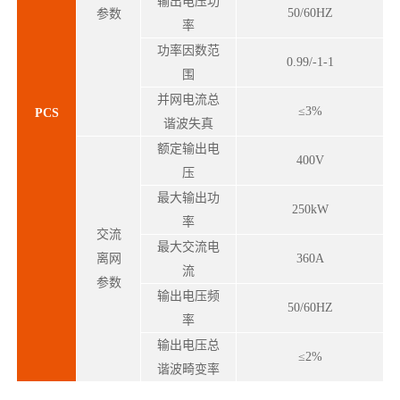
输出电压功
50/60HZ
参数
率
功率因数范
0.99/-1-1
围
并网电流总
≤3%
PCS
谐波失真
额定输出电
400V
压
最大输出功
250kW
率
交流
最大交流电
离网
360A
流
参数
输出电压频
50/60HZ
率
输出电压总
≤2%
谐波畸变率