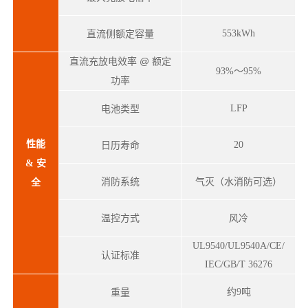
553kWh
直流侧额定容量
直流充放电效率 @ 额定
93%～95%
功率
电池类型
LFP
性能
日历寿命
20
& 安
消防系统
气灭（水消防可选）
全
温控方式
风冷
UL9540/UL9540A/CE/
认证标准
IEC/GB/T 36276
重量
约9吨