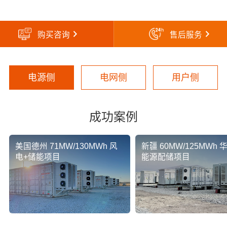
购买咨询
售后服务
电源侧
电网侧
用户侧
成功案例
美国德州 71MW/130MWh 风
新疆 60MW/125MWh 
电+储能项目
能源配储项目